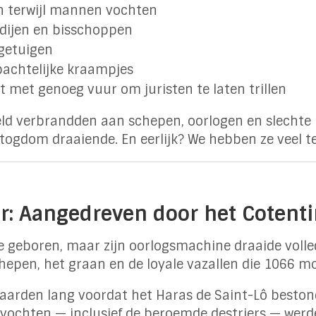
n terwijl mannen vochten
dijen en bisschoppen
 getuigen
achtelijke kraampjes
t met genoeg vuur om juristen te laten trillen
eld verbrandden aan schepen, oorlogen en slechte b
ogdom draaiende. En eerlijk? We hebben ze veel t
r: Aangedreven door het Cotent
se geboren, maar zijn oorlogsmachine draaide voll
schepen, het graan en de loyale vazallen die 1066 m
paarden lang voordat het Haras de Saint-Lô bestond
 vochten — inclusief de beroemde destriers — werde