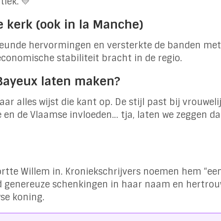
tiek. 💛
kerk (ook in la Manche)
steunde hervormingen en versterkte de banden met
conomische stabiliteit bracht in de regio.
n Bayeux laten maken?
r alles wijst die kant op. De stijl past bij vrouweli
ie en de Vlaamse invloeden… tja, laten we zeggen d
tortte Willem in. Kroniekschrijvers noemen hem “e
ed genereuze schenkingen in haar naam en hertrou
se koning.