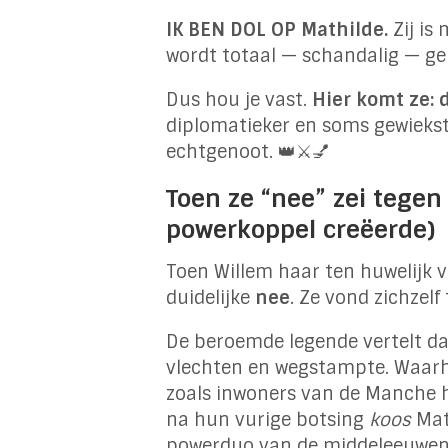
IK BEN DOL OP Mathilde.
Zij is 
wordt totaal — schandalig — ge
Dus hou je vast.
Hier komt ze: 
diplomatieker en soms gewiekst
echtgenoot. 👑⚔️💅
Toen ze “nee” zei tegen
powerkoppel creëerde)
Toen Willem haar ten huwelijk v
duidelijke
nee
. Ze vond zichzel
De beroemde legende vertelt da
vlechten en wegstampte. Waarhe
zoals inwoners van de Manche h
na hun vurige botsing
koos
Mat
powerduo van de middeleeuwen