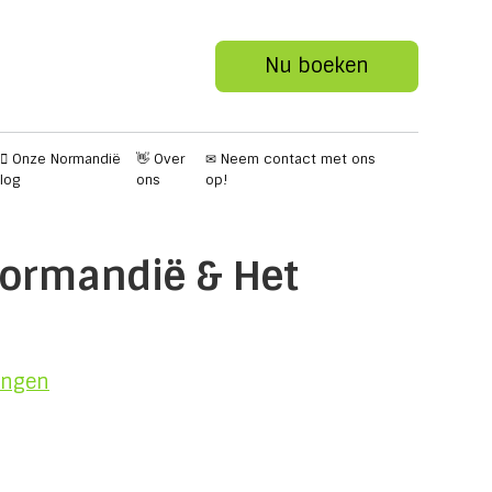
Nu boeken
🏻 Onze Normandië
👋 Over
✉ Neem contact met ons
log
ons
op!
ormandië & Het
ingen