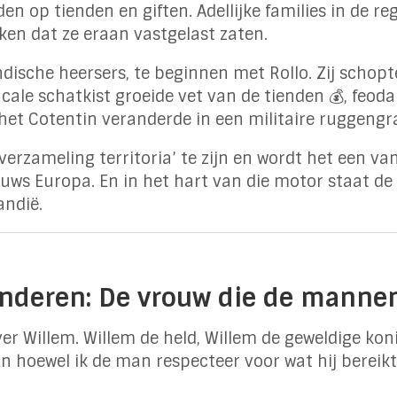
n op tienden en giften. Adellijke families in de reg
ken dat ze eraan vastgelast zaten.
sche heersers, te beginnen met Rollo. Zij schopt
cale schatkist groeide vet van de tienden 💰, feoda
het Cotentin veranderde in een militaire ruggengr
erzameling territoria’ te zijn en wordt het een van
uws Europa. En in het hart van die motor staat de
andië.
nderen: De vrouw die de mannen
ver Willem. Willem de held, Willem de geweldige kon
n hoewel ik de man respecteer voor wat hij bereikte