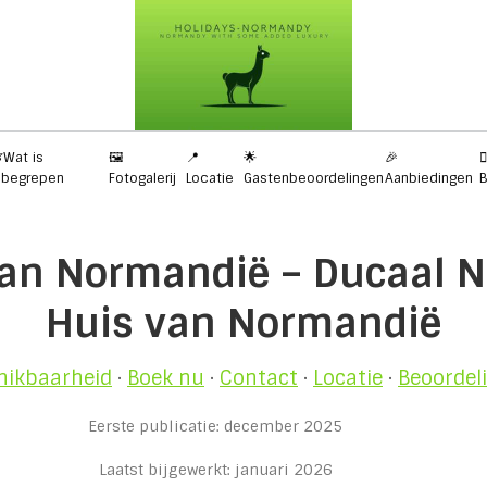
Wat is
🖼️
📍
🌟
🎉
✍
nbegrepen
Fotogalerij
Locatie
Gastenbeoordelingen
Aanbiedingen
B
van Normandië – Ducaal N
Huis van Normandië
hikbaarheid
·
Boek nu
·
Contact
·
Locatie
·
Beoordel
Eerste publicatie: december 2025
Laatst bijgewerkt: januari 2026