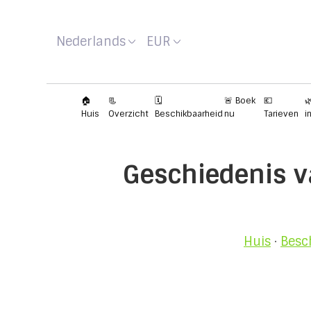
Nederlands
EUR
🏠
📃
🗓️
🚨 Boek
💶

Huis
Overzicht
Beschikbaarheid
nu
Tarieven
i
Geschiedenis 
Huis
·
Besc