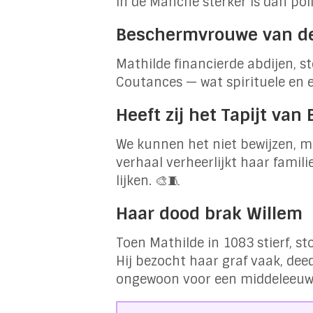
in de Manche sterker is dan poli
Beschermvrouwe van de 
Mathilde financierde abdijen, 
Coutances — wat spirituele en e
Heeft zij het Tapijt va
We kunnen het niet bewijzen, maa
verhaal verheerlijkt haar famil
lijken. 🎨🧵
Haar dood brak Willem
Toen Mathilde in 1083 stierf, s
Hij bezocht haar graf vaak, de
ongewoon voor een middeleeuw