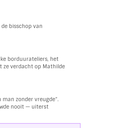
 de bisschop van
jke borduurateliers, het
at ze verdacht op Mathilde
en man zonder vreugde”.
wde nooit — uiterst