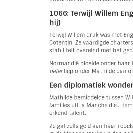
1066: Terwijl Willem E
hij)
Terwijl Willem druk was met En
Cotentin. Ze vaardigde charters 
stabiliteit overeind met het g
Normandië bloeide onder haar l
beter
liep onder Mathilde dan ond
Een diplomatiek wonde
Mathilde bemiddelde tussen Wil
families uit la Manche die… te
erkend talent.
Ze gaf zelfs geld aan haar reb