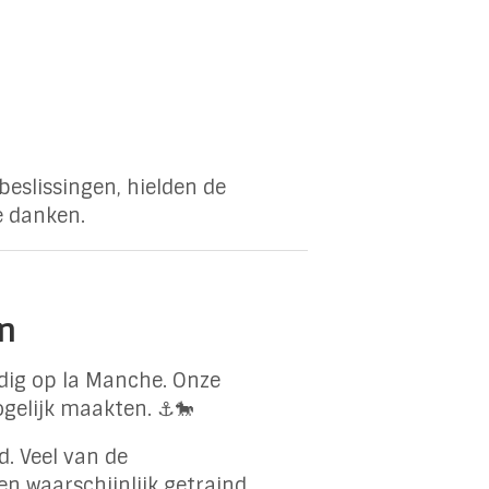
eslissingen, hielden de
e danken.
in
edig op la Manche. Onze
ogelijk maakten. ⚓🐎
. Veel van de
n waarschijnlijk getraind