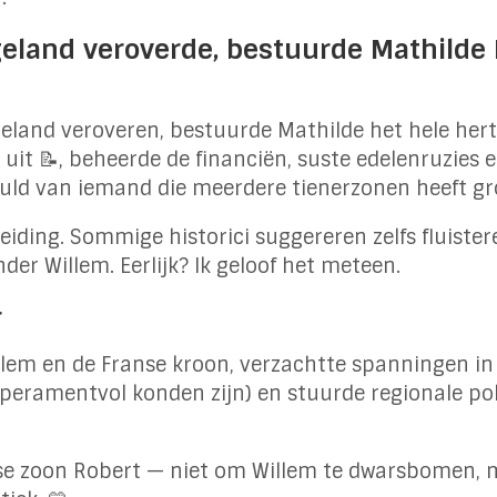
ngeland veroverde, bestuurde Mathilde
geland veroveren, bestuurde Mathilde het hele hert
uit 📝, beheerde de financiën, suste edelenruzies e
eduld van iemand die meerdere tienerzonen heeft g
eiding. Sommige historici suggereren zelfs fluist
er Willem. Eerlijk? Ik geloof het meteen.
r
lem en de Franse kroon, verzachtte spanningen in
mperamentvol konden zijn) en stuurde regionale po
else zoon Robert — niet om Willem te dwarsbomen,