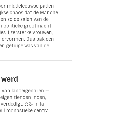
door middeleeuwse paden
lijkse chaos dat de Manche
en zo de zalen van de
n politieke grootmacht
es, ijzersterke vrouwen,
 hervormen. Dus pak een
een getuige was van de
 werd
 van landeigenaren —
 eigen tienden inden,
erdedigt. ⚖️🪿 In la
jl monastieke centra