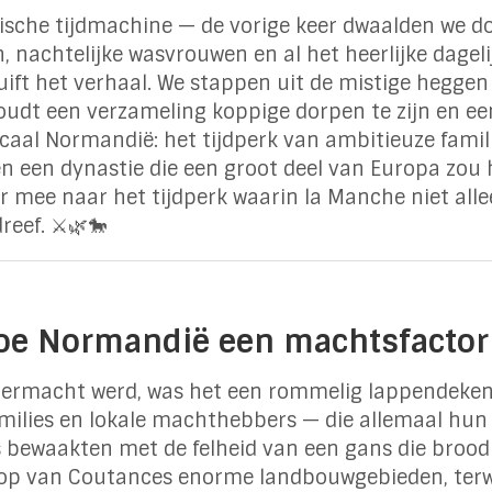
sche tijdmachine — de vorige keer dwaalden we 
n, nachtelijke wasvrouwen en al het heerlijke dage
ift het verhaal. We stappen uit de mistige heggen 
udt een verzameling koppige dorpen te zijn en ee
caal Normandië: het tijdperk van ambitieuze famili
n een dynastie die een groot deel van Europa zou
er mee naar het tijdperk waarin la Manche niet all
eef. ⚔️🌿🐎
Hoe Normandië een machtsfactor
permacht werd, was het een rommelig lappendeken
amilies en lokale machthebbers — die allemaal hun
 bewaakten met de felheid van een gans die brood v
op van Coutances enorme landbouwgebieden, terwi