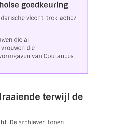
choise goedkeuring
ndarische vlecht-trek-actie?
uwen die al
 vrouwen die
 vormgaven van Coutances
raaiende terwijl de
cht. De archieven tonen