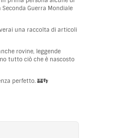
in prima persona alcune di
lla Seconda Guerra Mondiale
overai una raccolta di articoli
anche rovine, leggende
amo tutto ciò che è nascosto
enza perfetto. 🏰👣