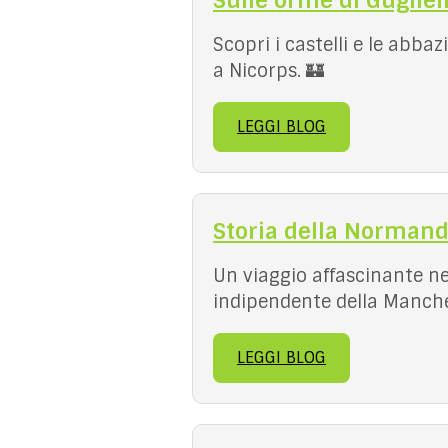
Sulle orme di Gugliel
Scopri i castelli e le abba
a Nicorps. 🏰
LEGGI BLOG
Storia della Normand
Un viaggio affascinante ne
indipendente della Manch
LEGGI BLOG