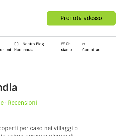
Prenota adesso
✍🏻 Il Nostro Blog
👋 Chi
✉
ozioni
Normandia
siamo
Contattaci!
ndia
ne
·
Recensioni
operti per caso nei villaggi o