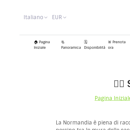
Italiano
EUR
🏠 Pagina
📃
🗓️
🚨 Prenota
Iniziale
Panoramica
Disponibilità
ora
🕵️
Pagina Inizial
La Normandia è piena di racco