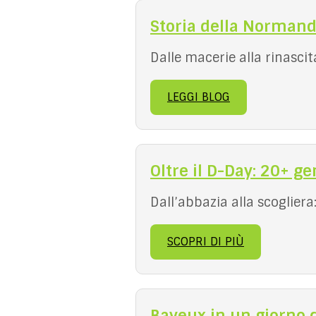
Storia della Normand
Dalle macerie alla rinasci
LEGGI BLOG
Oltre il D-Day: 20+ 
Dall’abbazia alla scoglier
SCOPRI DI PIÙ
Bayeux in un giorno da