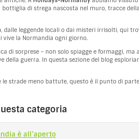
se antiche. A
Holidays-Normandy
abbiamo vissuto 
a bottiglia di strega nascosta nel muro, tracce de
, dalle leggende locali o dai misteri irrisolti, qui tr
chi vive la Normandia ogni giorno.
ca di sorprese – non solo spiagge e formaggi, ma 
ve della guerra. In questa sezione del blog esplori
 e le strade meno battute, questo è il punto di part
 questa categoria
ndia è all’aperto