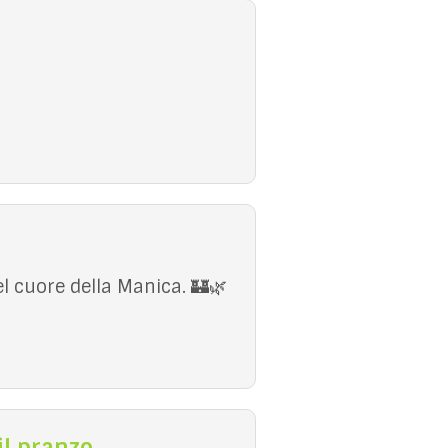
l cuore della Manica. 🏰🌿
il pranzo