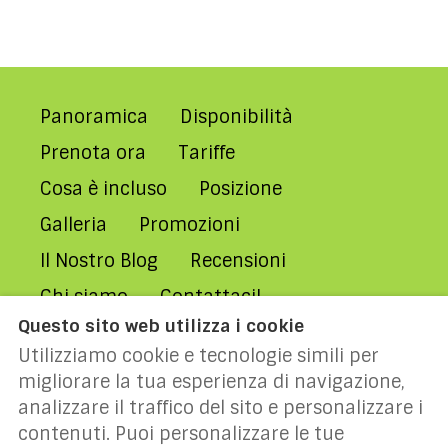
Panoramica
Disponibilità
Prenota ora
Tariffe
Cosa è incluso
Posizione
Galleria
Promozioni
Il Nostro Blog
Recensioni
Chi siamo
Contattaci!
Questo sito web utilizza i cookie
Domande Frequenti
Utilizziamo cookie e tecnologie simili per
Condizioni di Affitto
migliorare la tua esperienza di navigazione,
Politica sulla Privacy
analizzare il traffico del sito e personalizzare i
contenuti. Puoi personalizzare le tue
Politica sui Cookies