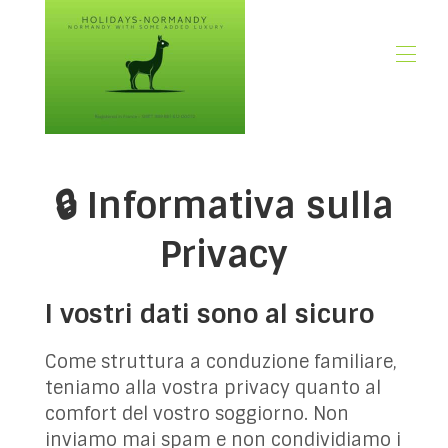
🏠 Pagina Iniziale
📃 Panoramica
🔒 Informativa sulla
🗓️ Disponibilità
🚨 Prenota ora
Privacy
💶 Tariffe
🌿Cosa è incluso
🖼️ Galleria
I vostri dati sono al sicuro
📍 Posizione
Come struttura a conduzione familiare,
🌟 Recensioni degli ospiti
teniamo alla vostra privacy quanto al
🎉 Promozioni
comfort del vostro soggiorno. Non
✍🏻 Il Nostro Blog Normandia
inviamo mai spam e non condividiamo i
👋 Chi siamo