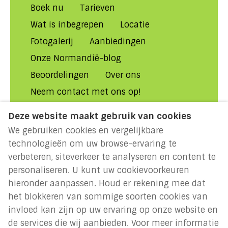
Boek nu
Tarieven
Wat is inbegrepen
Locatie
Fotogalerij
Aanbiedingen
Onze Normandië-blog
Beoordelingen
Over ons
Neem contact met ons op!
Veelgestelde Vragen
Deze website maakt gebruik van cookies
Huurvoorwaarden
Privacybeleid
We gebruiken cookies en vergelijkbare
Cookiebeleid
Disclaimer
technologieën om uw browse-ervaring te
verbeteren, siteverkeer te analyseren en content te
MILLENIUM 2027: Jaar van de
personaliseren. U kunt uw cookievoorkeuren
Noormannen
hieronder aanpassen. Houd er rekening mee dat
het blokkeren van sommige soorten cookies van
invloed kan zijn op uw ervaring op onze website en
Nederlands
EUR
de services die wij aanbieden. Voor meer informatie