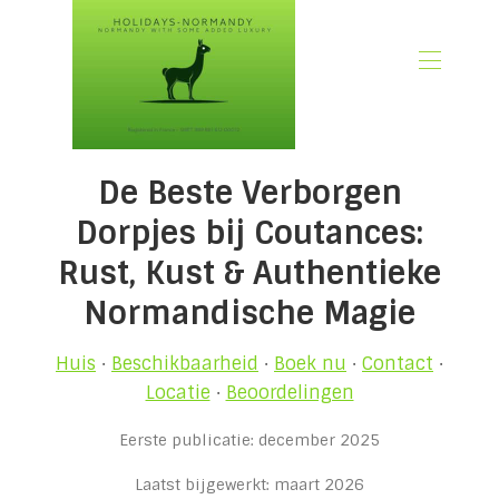
🏠 Huis
De Beste Verborgen
📃 Overzicht
🗓️ Beschikbaarheid
Dorpjes bij Coutances:
🚨 Boek nu
Rust, Kust & Authentieke
💶 Tarieven
Normandische Magie
🌿Wat is inbegrepen
🖼️ Fotogalerij
Huis
·
Beschikbaarheid
·
Boek nu
·
Contact
·
📍 Locatie
Locatie
·
Beoordelingen
🌟 Gastenbeoordelingen
🎉 Aanbiedingen
Eerste publicatie: december 2025
✍🏻 Onze Normandië Blog
Laatst bijgewerkt: maart 2026
👋 Over ons