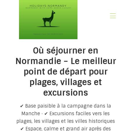
🏠 Accueil
Où séjourner en
📃 Aperçu
🗓️ Disponibilité
Normandie – Le meilleur
🚨 Réservez maintenant
point de départ pour
💶 Tarifs
plages, villages et
🌿Ce qui est inclus
🖼️ Galerie
excursions
📍 Emplacement
🌟 Avis clients
✔ Base paisible à la campagne dans la
🎉 Promotions
Manche · ✔ Excursions faciles vers les
plages, les villages et les villes historiques
✍🏻 Notre Blog Normandie
✔ Espace, calme et grand air après des
👋 À propos de nous