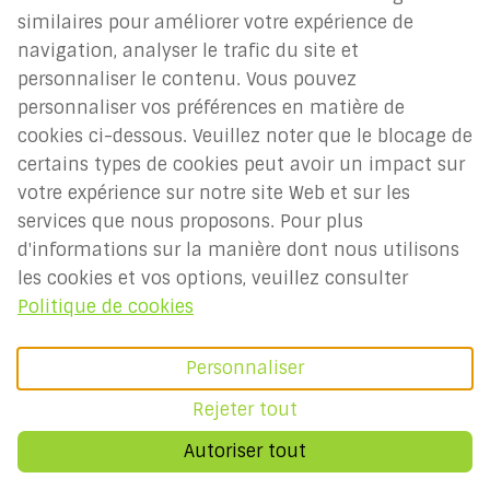
similaires pour améliorer votre expérience de
VOIR TOUS LES BLOGS
navigation, analyser le trafic du site et
personnaliser le contenu. Vous pouvez
personnaliser vos préférences en matière de
📲 Suivez-nous pour plus :
cookies ci-dessous. Veuillez noter que le blocage de
certains types de cookies peut avoir un impact sur
Envie de vidéos de lamas, de réels de
votre expérience sur notre site Web et sur les
rénovation ou de conseils sur la Normandie
services que nous proposons. Pour plus
? Suivez nos aventures quotidiennes ici :
d'informations sur la manière dont nous utilisons
les cookies et vos options, veuillez consulter
Facebook
|
Instagram
|
TikTok
Politique de cookies
Personnaliser
Rejeter tout
Autoriser tout
Aperçu
Disponibilité