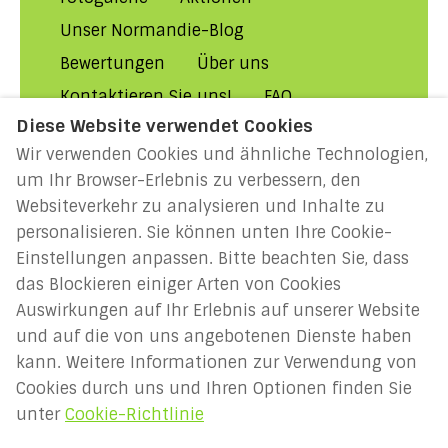
Unser Normandie-Blog
Bewertungen
Über uns
Kontaktieren Sie uns!
FAQ
Diese Website verwendet Cookies
Mietbedingungen
Wir verwenden Cookies und ähnliche Technologien,
Grundsätze & Bedingungen
um Ihr Browser-Erlebnis zu verbessern, den
Cookie-Richtlinie
Websiteverkehr zu analysieren und Inhalte zu
Haftungsausschluss
personalisieren. Sie können unten Ihre Cookie-
Einstellungen anpassen. Bitte beachten Sie, dass
MILLENIUM 2027: Jahr der
das Blockieren einiger Arten von Cookies
Normannen
Auswirkungen auf Ihr Erlebnis auf unserer Website
und auf die von uns angebotenen Dienste haben
kann. Weitere Informationen zur Verwendung von
Deutsch
EUR
Cookies durch uns und Ihren Optionen finden Sie
unter
Cookie-Richtlinie
Frankreich
.
©
2026
Holidays-