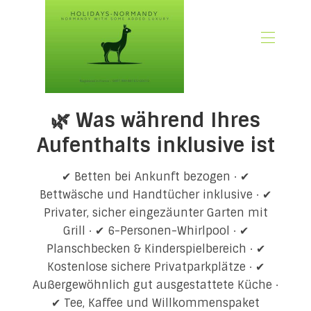
🏠 Startseite
🌿 Was während Ihres
📃 Überblick
🗓️ Verfügbarkeit
Aufenthalts inklusive ist
🚨 Jetzt buchen
💶 Preise
✔ Betten bei Ankunft bezogen · ✔
🌿Was ist im inklusive
Bettwäsche und Handtücher inklusive · ✔
Privater, sicher eingezäunter Garten mit
🖼️ Fotogalerie
Grill · ✔ 6-Personen-Whirlpool · ✔
📍 Standort
Planschbecken & Kinderspielbereich · ✔
🌟 Gästebewertungen
Kostenlose sichere Privatparkplätze · ✔
🎉 Aktionen
Außergewöhnlich gut ausgestattete Küche ·
✍🏻 Unser Normandie-Blog
✔ Tee, Kaffee und Willkommenspaket
👋 Über uns