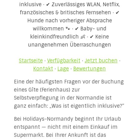
inklusive · ✔ Zuverlässiges WLAN, Netflix,
✉ Kontaktieren Sie uns!
französisches & britisches Fernsehen · ✔
Hunde nach vorheriger Absprache
willkommen 🐾 · ✔ Baby- und
kleinkindfreundlich 👶 · ✔ Keine
unangenehmen Überraschungen
Startseite
·
Verfügbarkeit
·
Jetzt buchen
·
Kontakt
·
Lage
·
Bewertungen
Eine der häufigsten Fragen vor der Buchung
eines Gîte (Ferienhaus) zur
Selbstverpflegung in der Normandie ist
ganz einfach: „Was ist eigentlich inklusive?“
Bei Holidays-Normandy beginnt Ihr Urlaub
entspannt — nicht mit einem Einkauf im
Supermarkt. Bei Ihrer Ankunft ist das