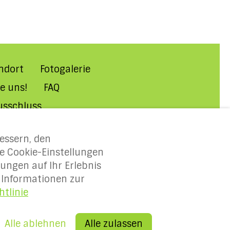
ndort
Fotogalerie
e uns!
FAQ
usschluss
essern, den
re Cookie-Einstellungen
ungen auf Ihr Erlebnis
 Informationen zur
htlinie
dy
Alle Rechte vorbehalten
-
Alle ablehnen
Alle zulassen