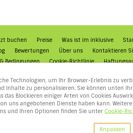
tzt buchen
Preise
Was ist im inklusive
Sta
og
Bewertungen
Über uns
Kontaktieren Si
 & Bedingungen
Cookie-Richtlinie
Haftungsa
s
annen
che Technologien, um Ihr Browser-Erlebnis zu verb
d Inhalte zu personalisieren. Sie können unten Ih
s das Blockieren einiger Arten von Cookies Auswirk
 von uns angebotenen Dienste haben kann. Weitere
s und Ihren Optionen finden Sie unter
Cookie-Ric
ys-normandy.com
©
2026
Holidays-Norman
Powered by
Lodgify
Anpassen