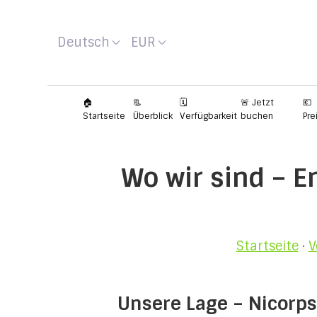
Deutsch
EUR
🏠
📃
🗓️
🚨 Jetzt
💶
Startseite
Überblick
Verfügbarkeit
buchen
Pre
Wo wir sind – 
Startseite
·
V
Unsere Lage – Nicorps