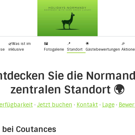
🌿Was ist im
🖼️
📍
🌟
🎉
ise
inklusive
Fotogalerie
Standort
Gästebewertungen
Aktion
Entdecken Sie die Norman
zentralen Standort 🌍
erfügbarkeit
·
Jetzt buchen
·
Kontakt
·
Lage
·
Bewer
 bei Coutances