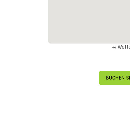
☀️ Wett
BUCHEN SI