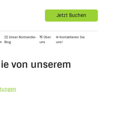
Jetzt Buchen
✍🏻 Unser Normandie-
👋 Über
✉ Kontaktieren Sie
en
Blog
uns
uns!
die von unserem
tungen