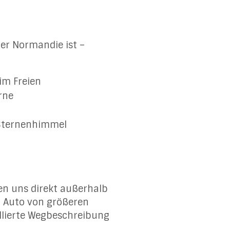
der Normandie ist –
im Freien
rne
 Sternenhimmel
den uns direkt außerhalb
 Auto von größeren
llierte Wegbeschreibung