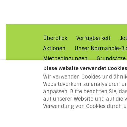
Überblick
Verfügbarkeit
Je
Aktionen
Unser Normandie-Bl
Mietbedingungen
Grundsätze
Diese Website verwendet Cookie
MILLENIUM 2027: Jahr der Norm
Wir verwenden Cookies und ähnli
Websiteverkehr zu analysieren un
anpassen. Bitte beachten Sie, das
Deutsch
EUR
auf unserer Website und auf die
Verwendung von Cookies durch un
Frankreich
.
E-Mail
:
info@holida