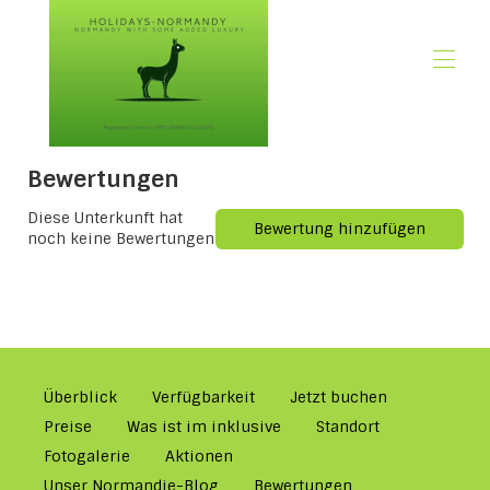
🏠 Startseite
Bewertungen
📃 Überblick
🗓️ Verfügbarkeit
Diese Unterkunft hat
🚨 Jetzt buchen
Bewertung hinzufügen
noch keine Bewertungen
💶 Preise
🌿Was ist im inklusive
🖼️ Fotogalerie
📍 Standort
🌟 Gästebewertungen
🎉 Aktionen
✍🏻 Unser Normandie-Blog
Überblick
Verfügbarkeit
Jetzt buchen
👋 Über uns
Preise
Was ist im inklusive
Standort
✉ Kontaktieren Sie uns!
Fotogalerie
Aktionen
Unser Normandie-Blog
Bewertungen