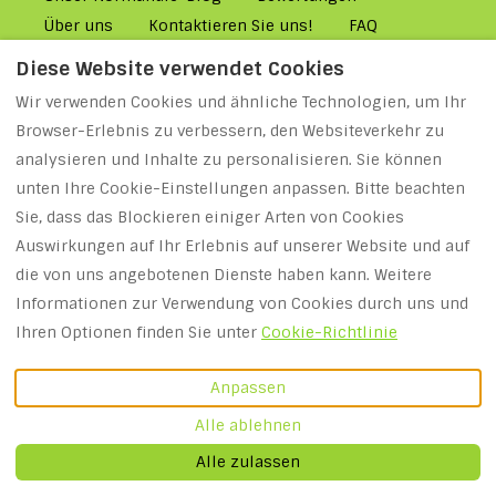
Über uns
Kontaktieren Sie uns!
FAQ
Mietbedingungen
Diese Website verwendet Cookies
Grundsätze & Bedingungen
Wir verwenden Cookies und ähnliche Technologien, um Ihr
Cookie-Richtlinie
Haftungsausschluss
Browser-Erlebnis zu verbessern, den Websiteverkehr zu
MILLENIUM 2027: Jahr der Normannen
analysieren und Inhalte zu personalisieren. Sie können
unten Ihre Cookie-Einstellungen anpassen. Bitte beachten
Sie, dass das Blockieren einiger Arten von Cookies
Deutsch
EUR
Auswirkungen auf Ihr Erlebnis auf unserer Website und auf
die von uns angebotenen Dienste haben kann. Weitere
Frankreich
.
©
2026
Holidays-
Informationen zur Verwendung von Cookies durch uns und
E-Mail
:
Normandy
Alle Rechte
Ihren Optionen finden Sie unter
Cookie-Richtlinie
info@holidays-
vorbehalten
- Powered
normandy.com
by
Lodgify
Anpassen
Alle ablehnen
Alle zulassen