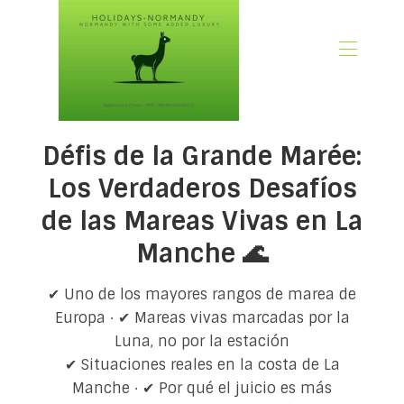
🏠 Inicio
Défis de la Grande Marée:
📃 Descripción general
🗓️ Disponibilidad
Los Verdaderos Desafíos
🚨 Reservar ahora
de las Mareas Vivas en La
💶 Tarifas
Manche 🌊
🌿Qué incluye
🖼️ Galería
✔ Uno de los mayores rangos de marea de
📍 Ubicación
Europa · ✔ Mareas vivas marcadas por la
🌟 Opiniones de los huéspedes
Luna, no por la estación
🎉 Promociones
✔ Situaciones reales en la costa de La
✍🏻 Nuestro Blog Normandía
Manche · ✔ Por qué el juicio es más
👋 Sobre nosotros